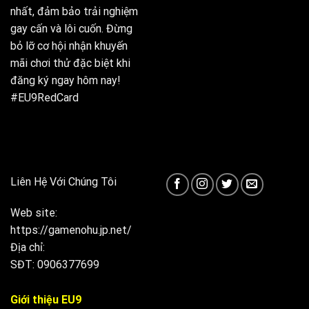
nhất, đảm bảo trải nghiệm
gay cấn và lôi cuốn. Đừng
bỏ lỡ cơ hội nhận khuyến
mãi chơi thử đặc biệt khi
đăng ký ngay hôm nay!
#EU9RedCard
Liên Hệ Với Chúng Tôi
Web site:
https://gamenohu.jp.net/
Địa chỉ:
SĐT: 0906377699
Giới thiệu EU9