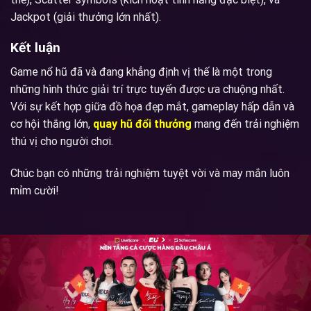
Jackpot (giải thưởng lớn nhất).
Kết luận
Game nổ hũ đã và đang khẳng định vị thế là một trong
những hình thức giải trí trực tuyến được ưa chuộng nhất.
Với sự kết hợp giữa đồ họa đẹp mắt, gameplay hấp dẫn và
cơ hội thắng lớn,
quay hũ đổi thưởng
mang đến trải nghiệm
thú vị cho người chơi.
Chúc bạn có những trải nghiệm tuyệt vời và may mắn luôn
mỉm cười!