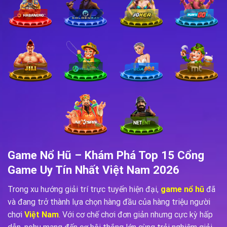
Game Nổ Hũ – Khám Phá Top 15 Cổng
Game Uy Tín Nhất Việt Nam 2026
Trong xu hướng giải trí trực tuyến hiện đại,
game nổ hũ
đã
và đang trở thành lựa chọn hàng đầu của hàng triệu người
chơi
Việt Nam
. Với cơ chế chơi đơn giản nhưng cực kỳ hấp