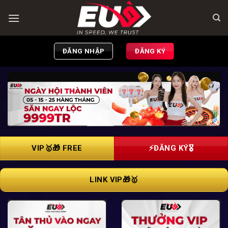
Skip
to
content
ĐĂNG NHẬP
ĐĂNG KÝ
VIP🥇🎁 FREE
⚡️ĐĂNG KÝ🎖️
LINK VIP🎁🥇